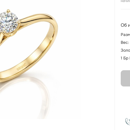
начи
Об 
Разм
Вес:
Золо
1 Бр