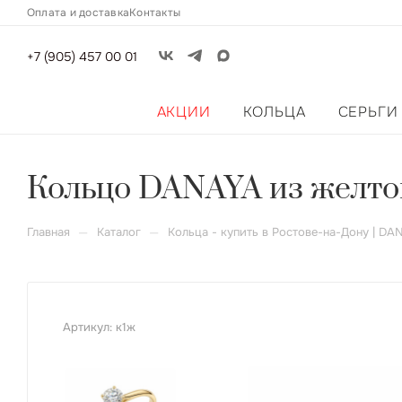
Оплата и доставка
Контакты
+7 (905) 457 00 01
АКЦИИ
КОЛЬЦА
СЕРЬГИ
Кольцо DANAYA из желтог
—
—
Главная
Каталог
Кольца - купить в Ростове-на-Дону | DA
Артикул:
к1ж