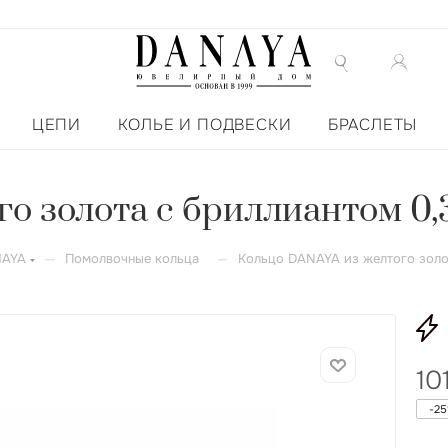
ЦЕПИ
КОЛЬЕ И ПОДВЕСКИ
БРАСЛЕТЫ
о золота с бриллиантом 0,3
—
—
NAYA
Помолвочные кольца
Кольцо DANAYA из желтого золот
10
-
25