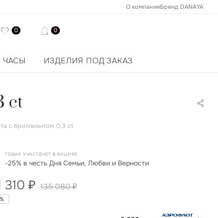
О компании
Бренд DANAYA
0
0
ЧАСЫ
ИЗДЕЛИЯ ПОД ЗАКАЗ
 ct
а с бриллиантом 0,3 ct
ТОВАР УЧАСТВУЕТ В АКЦИЯХ
-25% в честь Дня Семьи, Любви и Верности
1 310
₽
135 080
₽
%