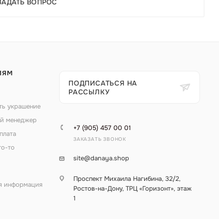
ЗАДАТЬ ВОПРОС
ЛЯМ
ПОДПИСАТЬСЯ НА
РАССЫЛКУ
ть украшение
й менеджер
+7 (905) 457 00 01
плата
ЗАКАЗАТЬ ЗВОНОК
то-то
site@danaya.shop
Проспект Михаила Нагибина, 32/2,
я информация
Ростов-на-Дону, ТРЦ «Горизонт», этаж
1