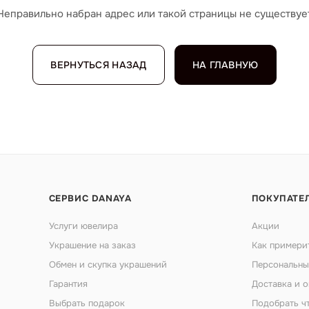
Неправильно набран адрес или такой страницы не существуе
ВЕРНУТЬСЯ НАЗАД
НА ГЛАВНУЮ
СЕРВИС DANAYA
ПОКУПАТЕ
Услуги ювелира
Акции
Украшение на заказ
Как примери
Обмен и скупка украшений
Персональны
Гарантия
Доставка и о
Выбрать подарок
Подобрать ч