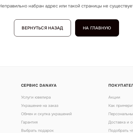
Неправильно набран адрес или такой страницы не существуе
ВЕРНУТЬСЯ НАЗАД
НА ГЛАВНУЮ
СЕРВИС DANAYA
ПОКУПАТЕ
Услуги ювелира
Акции
Украшение на заказ
Как примери
Обмен и скупка украшений
Персональны
Гарантия
Доставка и о
Выбрать подарок
Подобрать ч