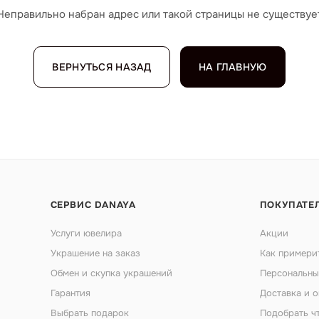
Неправильно набран адрес или такой страницы не существуе
ВЕРНУТЬСЯ НАЗАД
НА ГЛАВНУЮ
СЕРВИС DANAYA
ПОКУПАТЕ
Услуги ювелира
Акции
Украшение на заказ
Как примери
Обмен и скупка украшений
Персональны
Гарантия
Доставка и о
Выбрать подарок
Подобрать ч