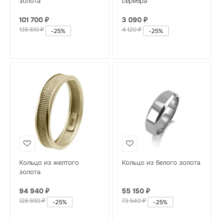
золота
серебра
101 700
₽
3 090
₽
135 610
₽
4 120
₽
-
25
%
-
25
%
Кольцо из желтого
Кольцо из белого золота
золота
94 940
₽
55 150
₽
126 590
₽
73 540
₽
-
25
%
-
25
%