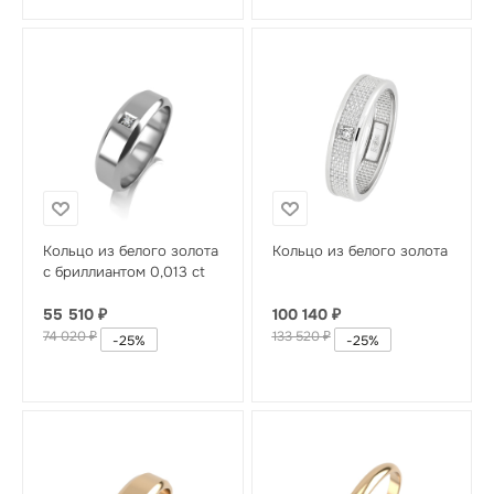
Кольцо из белого золота
Кольцо из белого золота
с бриллиантом 0,013 ct
55 510
₽
100 140
₽
74 020
₽
133 520
₽
-
25
%
-
25
%