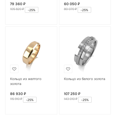
79 360
₽
60 050
₽
105 820
₽
80 070
₽
-
25
%
-
25
%
Кольцо из желтого
Кольцо из белого золота
золота
86 930
₽
107 250
₽
115 910
₽
143 010
₽
-
25
%
-
25
%