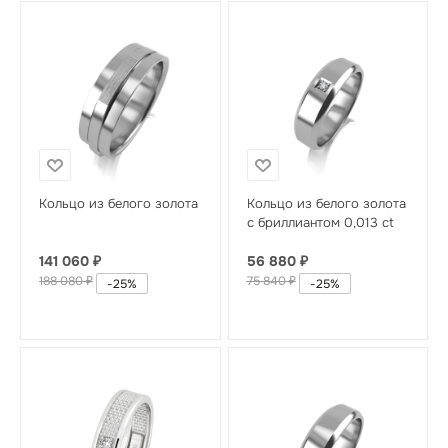
Кольцо из белого золота
Кольцо из белого золота
с бриллиантом 0,013 ct
141 060
₽
56 880
₽
188 080
₽
75 840
₽
-
25
%
-
25
%