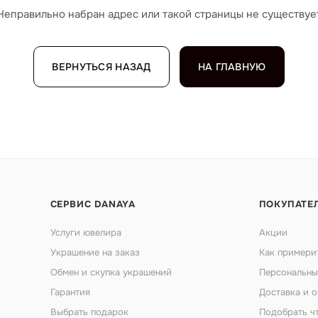
Неправильно набран адрес или такой страницы не существуе
ВЕРНУТЬСЯ НАЗАД
НА ГЛАВНУЮ
СЕРВИС DANAYA
ПОКУПАТЕ
Услуги ювелира
Акции
Украшение на заказ
Как примери
Обмен и скупка украшений
Персональны
Гарантия
Доставка и о
Выбрать подарок
Подобрать ч