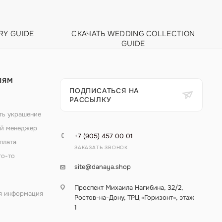
RY GUIDE
СКАЧАТЬ WEDDING COLLECTION
GUIDE
ЛЯМ
ПОДПИСАТЬСЯ НА
РАССЫЛКУ
ть украшение
й менеджер
+7 (905) 457 00 01
плата
ЗАКАЗАТЬ ЗВОНОК
то-то
site@danaya.shop
Проспект Михаила Нагибина, 32/2,
я информация
Ростов-на-Дону, ТРЦ «Горизонт», этаж
1