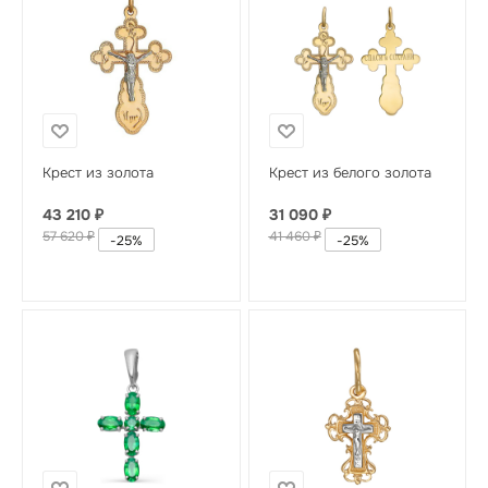
Крест из золота
Крест из белого золота
43 210
₽
31 090
₽
57 620
₽
41 460
₽
-
25
%
-
25
%