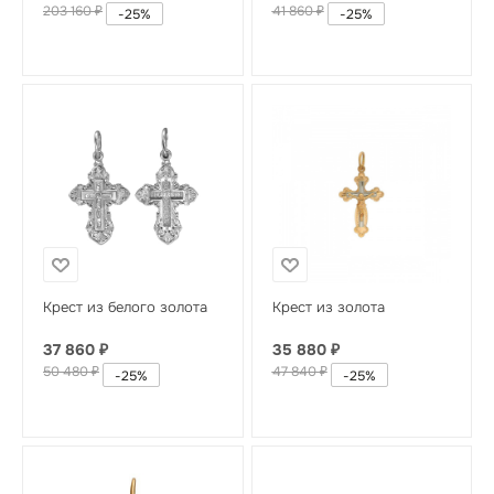
203 160
₽
41 860
₽
-
25
%
-
25
%
Крест из белого золота
Крест из золота
37 860
₽
35 880
₽
50 480
₽
47 840
₽
-
25
%
-
25
%