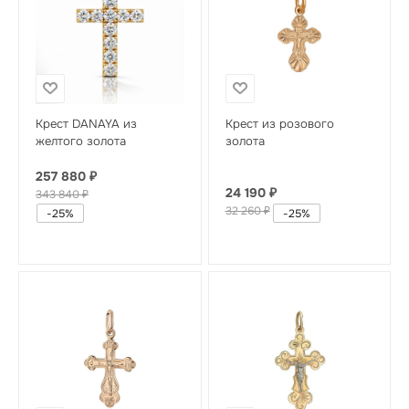
Крест DANAYA из
Крест из розового
желтого золота
золота
257 880
₽
24 190
₽
343 840
₽
32 260
₽
-
25
%
-
25
%