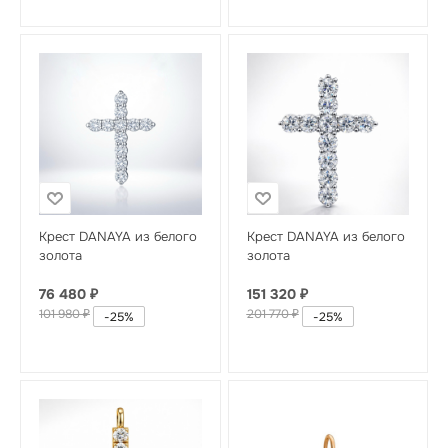
Крест DANAYA из белого
Крест DANAYA из белого
золота
золота
76 480
₽
151 320
₽
101 980
₽
201 770
₽
-
25
%
-
25
%