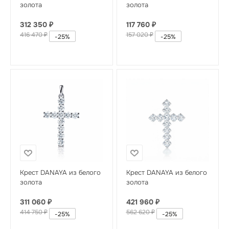
золота
золота
312 350
₽
117 760
₽
416 470
₽
157 020
₽
-
25
%
-
25
%
Крест DANAYA из белого
Крест DANAYA из белого
золота
золота
311 060
₽
421 960
₽
414 750
₽
562 620
₽
-
25
%
-
25
%