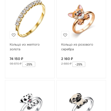
Кольцо из желтого
Кольцо из розового
золота
серебра
74 150
₽
2 160
₽
98 870
₽
2 880
₽
-
25
%
-
25
%