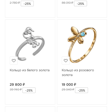
2 780
₽
86 310
₽
-
25
%
-
25
%
Кольцо из белого золота
Кольцо из розового
золота
29 800
₽
19 000
₽
39 740
₽
25 340
₽
-
25
%
-
25
%