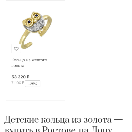
Кольцо из желтого
золота
53 320
₽
71 100
₽
-
25
%
Детские кольца из золота —
купить в Ростове-на-Дону