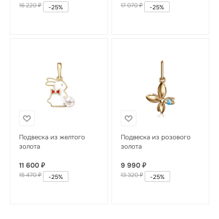
16 220
₽
17 070
₽
-
25
%
-
25
%
Подвеска из желтого
Подвеска из розового
золота
золота
11 600
₽
9 990
₽
15 470
₽
13 320
₽
-
25
%
-
25
%