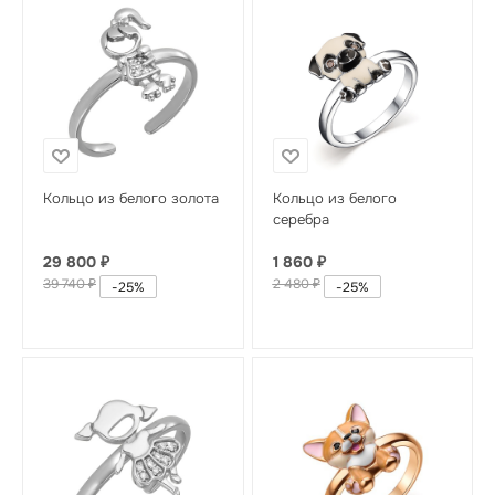
Кольцо из белого золота
Кольцо из белого
серебра
29 800
₽
1 860
₽
39 740
₽
2 480
₽
-
25
%
-
25
%