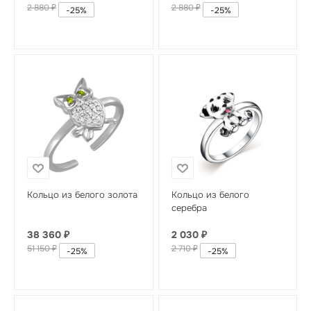
2 880
₽
2 880
₽
-
25
%
-
25
%
Кольцо из белого золота
Кольцо из белого
серебра
38 360
₽
2 030
₽
51 150
₽
2 710
₽
-
25
%
-
25
%