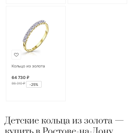
Кольцо из золота
64 730
₽
86 310
₽
-
25
%
Детские кольца из золота —
купить в Ростове-на-Дону