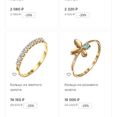
2 080
₽
2 320
₽
2 780
₽
3 100
₽
-
25
%
-
25
%
Кольцо из желтого
Кольцо из розового
золота
золота
74 150
₽
19 000
₽
98 870
₽
25 340
₽
-
25
%
-
25
%