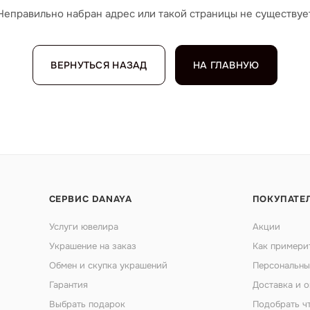
Неправильно набран адрес или такой страницы не существуе
ВЕРНУТЬСЯ НАЗАД
НА ГЛАВНУЮ
СЕРВИС DANAYA
ПОКУПАТЕ
Услуги ювелира
Акции
Украшение на заказ
Как примери
Обмен и скупка украшений
Персональны
Гарантия
Доставка и о
Выбрать подарок
Подобрать ч