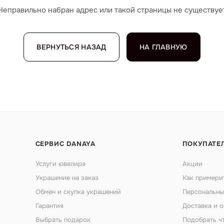
Неправильно набран адрес или такой страницы не существуе
ВЕРНУТЬСЯ НАЗАД
НА ГЛАВНУЮ
СЕРВИС DANAYA
ПОКУПАТЕ
Услуги ювелира
Акции
Украшение на заказ
Как примери
Обмен и скупка украшений
Персональны
Гарантия
Доставка и о
Выбрать подарок
Подобрать ч