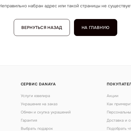
Неправильно набран адрес или такой страницы не существуе
ВЕРНУТЬСЯ НАЗАД
НА ГЛАВНУЮ
СЕРВИС DANAYA
ПОКУПАТЕ
Услуги ювелира
Акции
Украшение на заказ
Как примери
Обмен и скупка украшений
Персональны
Гарантия
Доставка и о
Выбрать подарок
Подобрать ч