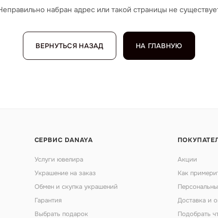
Неправильно набран адрес или такой страницы не существуе
ВЕРНУТЬСЯ НАЗАД
НА ГЛАВНУЮ
СЕРВИС DANAYA
ПОКУПАТЕ
Услуги ювелира
Акции
Украшение на заказ
Как примери
Обмен и скупка украшений
Персональны
Гарантия
Доставка и о
Выбрать подарок
Подобрать ч