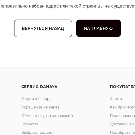
Неправильно набран адрес или такой страницы не существуе
ВЕРНУТЬСЯ НАЗАД
НА ГЛАВНУЮ
СЕРВИС DANAYA
ПОКУПАТЕ
Услуги ювелира
Акции
Украшение на заказ
Как примери
Обмен и скупка украшений
Персональны
Гарантия
Доставка и о
Выбрать подарок
Подобрать ч