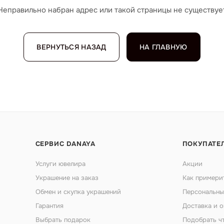
Неправильно набран адрес или такой страницы не существуе
ВЕРНУТЬСЯ НАЗАД
НА ГЛАВНУЮ
СЕРВИС DANAYA
ПОКУПАТЕ
Услуги ювелира
Акции
Украшение на заказ
Как примери
Обмен и скупка украшений
Персональны
Гарантия
Доставка и о
Выбрать подарок
Подобрать ч