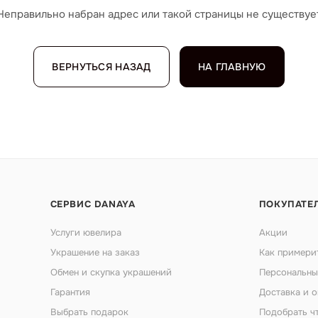
Неправильно набран адрес или такой страницы не существуе
ВЕРНУТЬСЯ НАЗАД
НА ГЛАВНУЮ
СЕРВИС DANAYA
ПОКУПАТЕ
Услуги ювелира
Акции
Украшение на заказ
Как примери
Обмен и скупка украшений
Персональны
Гарантия
Доставка и о
Выбрать подарок
Подобрать ч