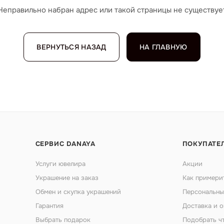
Неправильно набран адрес или такой страницы не существуе
ВЕРНУТЬСЯ НАЗАД
НА ГЛАВНУЮ
СЕРВИС DANAYA
ПОКУПАТЕ
Услуги ювелира
Акции
Украшение на заказ
Как примери
Обмен и скупка украшений
Персональны
Гарантия
Доставка и о
Выбрать подарок
Подобрать ч