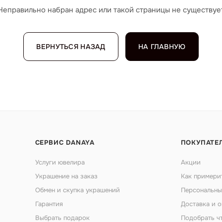
Неправильно набран адрес или такой страницы не существуе
ВЕРНУТЬСЯ НАЗАД
НА ГЛАВНУЮ
СЕРВИС DANAYA
ПОКУПАТЕ
Услуги ювелира
Акции
Украшение на заказ
Как примери
Обмен и скупка украшений
Персональны
Гарантия
Доставка и о
Выбрать подарок
Подобрать ч