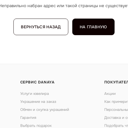
Неправильно набран адрес или такой страницы не существуе
ВЕРНУТЬСЯ НАЗАД
НА ГЛАВНУЮ
СЕРВИС DANAYA
ПОКУПАТЕ
Услуги ювелира
Акции
Украшение на заказ
Как примери
Обмен и скупка украшений
Персональны
Гарантия
Доставка и о
Выбрать подарок
Подобрать ч