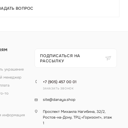
ЗАДАТЬ ВОПРОС
ЛЯМ
ПОДПИСАТЬСЯ НА
РАССЫЛКУ
ть украшение
й менеджер
+7 (905) 457 00 01
плата
ЗАКАЗАТЬ ЗВОНОК
то-то
site@danaya.shop
Проспект Михаила Нагибина, 32/2,
я информация
Ростов-на-Дону, ТРЦ «Горизонт», этаж
1