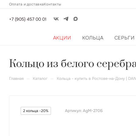
Оплата и доставка
Контакты
+7 (905) 457 00 01
АКЦИИ
КОЛЬЦА
СЕРЬГИ
Кольцо из белого серебр
—
—
Главная
Каталог
Кольца - купить в Ростове-на-Дону | DA
Артикул:
AgМ-270Б
2 кольца -20%