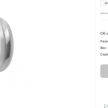
-
25
начи
Об 
Разм
Вес:
Сере