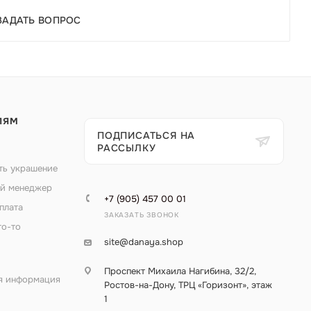
ЗАДАТЬ ВОПРОС
ЛЯМ
ПОДПИСАТЬСЯ НА
РАССЫЛКУ
ть украшение
й менеджер
+7 (905) 457 00 01
плата
ЗАКАЗАТЬ ЗВОНОК
то-то
site@danaya.shop
Проспект Михаила Нагибина, 32/2,
я информация
Ростов-на-Дону, ТРЦ «Горизонт», этаж
1