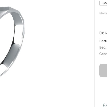
-
25
начи
Об 
Разм
Вес:
Сере