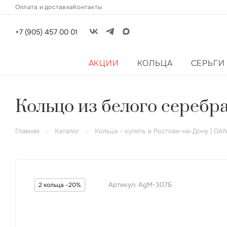
Оплата и доставка
Контакты
+7 (905) 457 00 01
АКЦИИ
КОЛЬЦА
СЕРЬГИ
Кольцо из белого серебр
—
—
Главная
Каталог
Кольца - купить в Ростове-на-Дону | DA
Артикул:
AgМ-307Б
2 кольца -20%