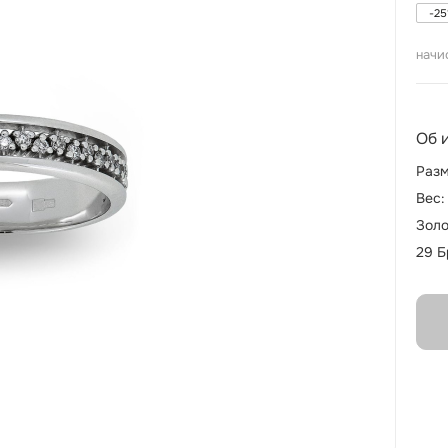
-
25
начи
Об 
Разм
Вес:
Золо
29 Б