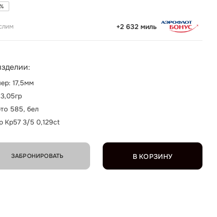
%
слим
+2 632 миль
изделии:
ер: 17,5мм
 3,05гр
то 585, бел
р Кр57 3/5 0,129ct
ЗАБРОНИРОВАТЬ
В КОРЗИНУ