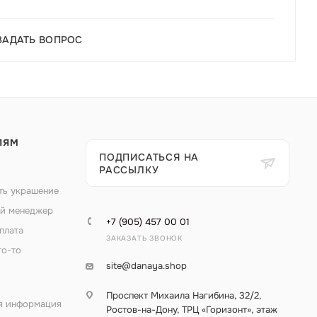
ЗАДАТЬ ВОПРОС
ЛЯМ
ПОДПИСАТЬСЯ НА
РАССЫЛКУ
ть украшение
й менеджер
+7 (905) 457 00 01
плата
ЗАКАЗАТЬ ЗВОНОК
то-то
site@danaya.shop
Проспект Михаила Нагибина, 32/2,
я информация
Ростов-на-Дону, ТРЦ «Горизонт», этаж