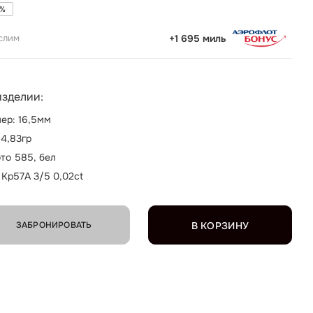
%
слим
+1 695 миль
изделии:
ер: 16,5мм
 4,83гр
то 585, бел
 Кр57А 3/5 0,02ct
ЗАБРОНИРОВАТЬ
В КОРЗИНУ