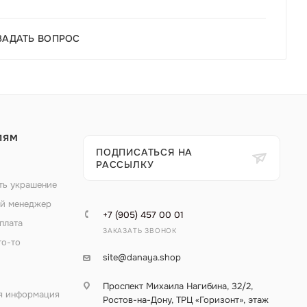
ЗАДАТЬ ВОПРОС
ЛЯМ
ПОДПИСАТЬСЯ НА
РАССЫЛКУ
ть украшение
й менеджер
+7 (905) 457 00 01
плата
ЗАКАЗАТЬ ЗВОНОК
то-то
site@danaya.shop
Проспект Михаила Нагибина, 32/2,
я информация
Ростов-на-Дону, ТРЦ «Горизонт», этаж