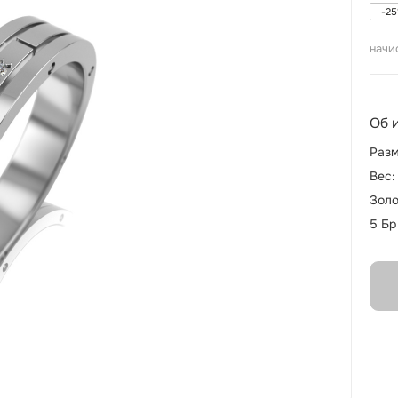
-
25
начи
Об 
Разм
Вес:
Золо
5 Бр