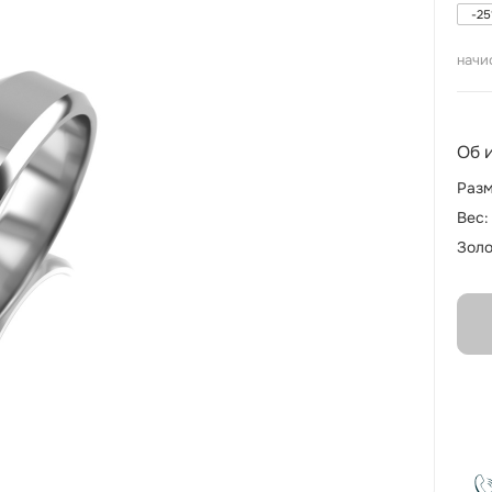
-
25
начи
Об 
Разм
Вес:
Золо