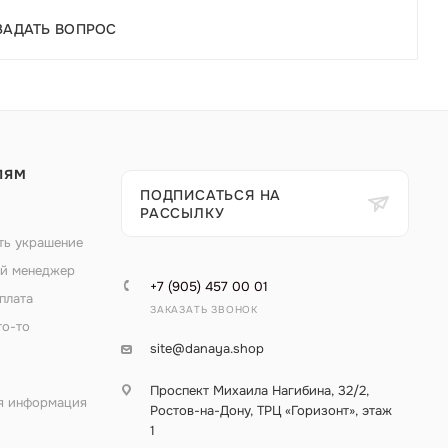
ЗАДАТЬ ВОПРОС
ЛЯМ
ПОДПИСАТЬСЯ НА
РАССЫЛКУ
ть украшение
й менеджер
+7 (905) 457 00 01
плата
ЗАКАЗАТЬ ЗВОНОК
то-то
site@danaya.shop
Проспект Михаила Нагибина, 32/2,
я информация
Ростов-на-Дону, ТРЦ «Горизонт», этаж
1