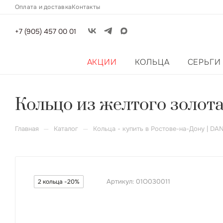
Оплата и доставка
Контакты
+7 (905) 457 00 01
АКЦИИ
КОЛЬЦА
СЕРЬГИ
Кольцо из желтого золот
—
—
Главная
Каталог
Кольца - купить в Ростове-на-Дону | DA
Артикул:
01О030011
2 кольца -20%