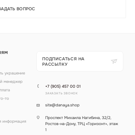
ЗАДАТЬ ВОПРОС
ЛЯМ
ПОДПИСАТЬСЯ НА
РАССЫЛКУ
ть украшение
й менеджер
+7 (905) 457 00 01
плата
ЗАКАЗАТЬ ЗВОНОК
то-то
site@danaya.shop
Проспект Михаила Нагибина, 32/2,
я информация
Ростов-на-Дону, ТРЦ «Горизонт», этаж
1