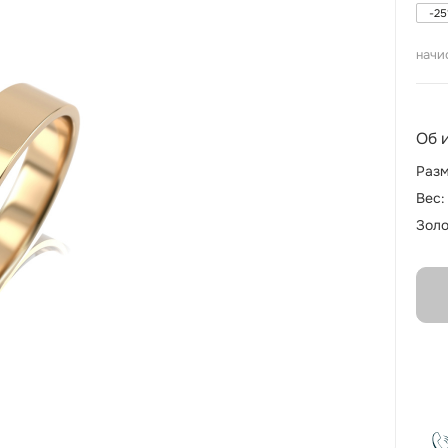
-
25
начи
Об 
Разм
Вес:
Золо