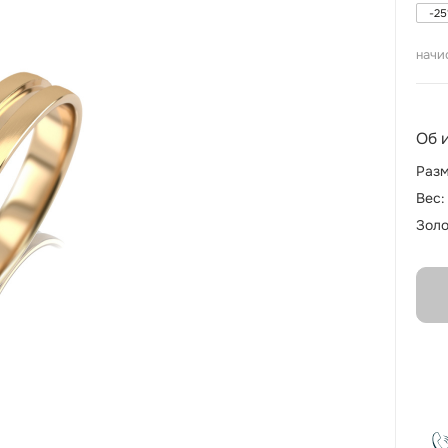
-
25
начи
Об 
Разм
Вес:
Золо