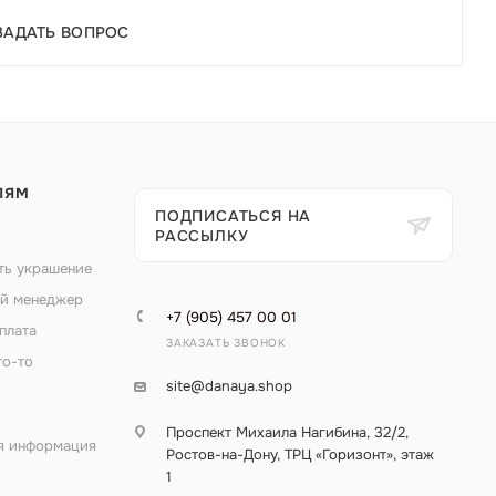
ЗАДАТЬ ВОПРОС
ЛЯМ
ПОДПИСАТЬСЯ НА
РАССЫЛКУ
ть украшение
й менеджер
+7 (905) 457 00 01
плата
ЗАКАЗАТЬ ЗВОНОК
то-то
site@danaya.shop
Проспект Михаила Нагибина, 32/2,
я информация
Ростов-на-Дону, ТРЦ «Горизонт», этаж
1