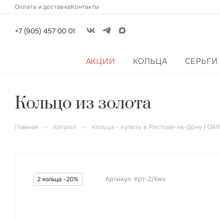
Оплата и доставка
Контакты
+7 (905) 457 00 01
АКЦИИ
КОЛЬЦА
СЕРЬГИ
Кольцо из золота
—
—
Главная
Каталог
Кольца - купить в Ростове-на-Дону | DA
Артикул:
Крт-2/бжк
2 кольца -20%