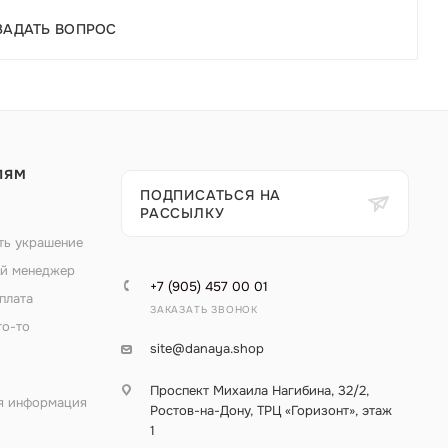
ЗАДАТЬ ВОПРОС
ЛЯМ
ПОДПИСАТЬСЯ НА
РАССЫЛКУ
ть украшение
й менеджер
+7 (905) 457 00 01
плата
ЗАКАЗАТЬ ЗВОНОК
то-то
site@danaya.shop
Проспект Михаила Нагибина, 32/2,
я информация
Ростов-на-Дону, ТРЦ «Горизонт», этаж
1