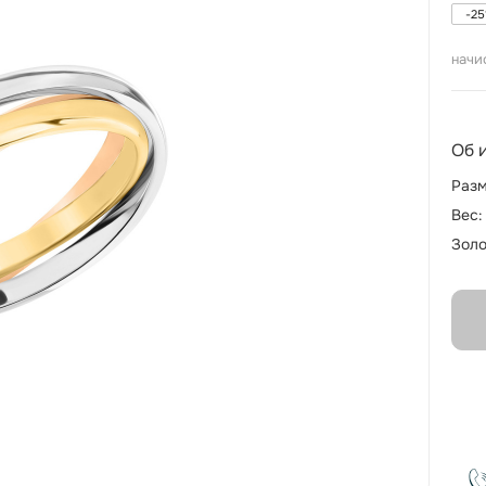
-
25
начи
Об 
Разм
Вес:
Золо