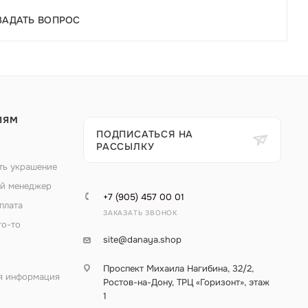
ЗАДАТЬ ВОПРОС
ЛЯМ
ПОДПИСАТЬСЯ НА
РАССЫЛКУ
ть украшение
й менеджер
+7 (905) 457 00 01
плата
ЗАКАЗАТЬ ЗВОНОК
то-то
site@danaya.shop
Проспект Михаила Нагибина, 32/2,
я информация
Ростов-на-Дону, ТРЦ «Горизонт», этаж
1