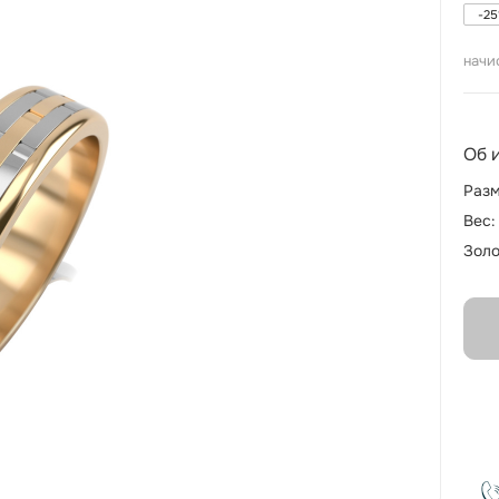
-
25
начи
Об 
Разм
Вес:
Золо