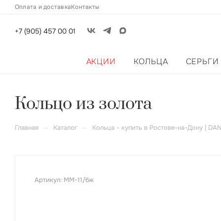
Оплата и доставка
Контакты
+7 (905) 457 00 01
АКЦИИ
КОЛЬЦА
СЕРЬГИ
Кольцо из золота
—
—
Главная
Каталог
Кольца - купить в Ростове-на-Дону | DA
Артикул:
ММ-11/бж