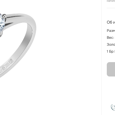
начи
Об 
Разм
Вес:
Золо
1 Бр