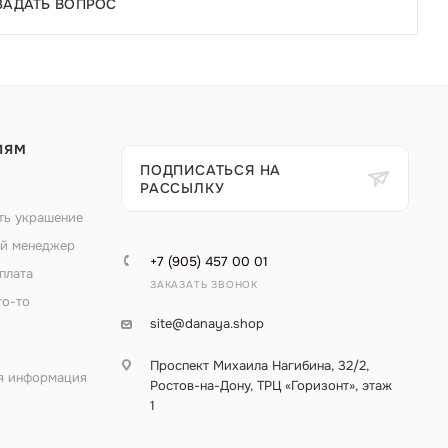
ЗАДАТЬ ВОПРОС
ЛЯМ
ПОДПИСАТЬСЯ НА
РАССЫЛКУ
ть украшение
й менеджер
+7 (905) 457 00 01
плата
ЗАКАЗАТЬ ЗВОНОК
то-то
site@danaya.shop
Проспект Михаила Нагибина, 32/2,
я информация
Ростов-на-Дону, ТРЦ «Горизонт», этаж
1