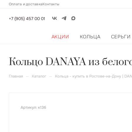
Оплата и доставка
Контакты
+7 (905) 457 00 01
АКЦИИ
КОЛЬЦА
СЕРЬГИ
Кольцо DANAYA из белого 
—
—
Главная
Каталог
Кольца - купить в Ростове-на-Дону | DA
Артикул:
к13б