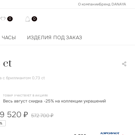
О компании
Бренд DANAYA
0
0
ЧАСЫ
ИЗДЕЛИЯ ПОД ЗАКАЗ
 ct
 с бриллиантом 0,73 ct
ТОВАР УЧАСТВУЕТ В АКЦИЯХ
Весь август скидка -25% на коллекции украшений
9 520
₽
572 700
₽
%