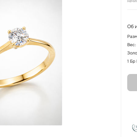
начи
Об 
Разм
Вес:
Золо
1 Бр