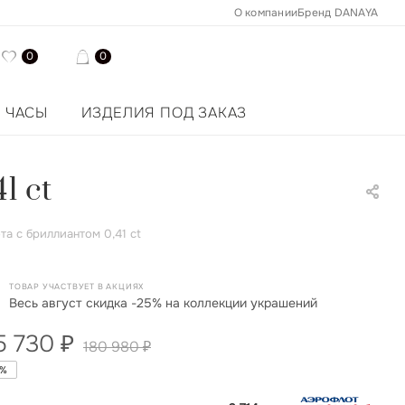
О компании
Бренд DANAYA
0
0
ЧАСЫ
ИЗДЕЛИЯ ПОД ЗАКАЗ
1 ct
а с бриллиантом 0,41 ct
ТОВАР УЧАСТВУЕТ В АКЦИЯХ
Весь август скидка -25% на коллекции украшений
5 730
₽
180 980
₽
%