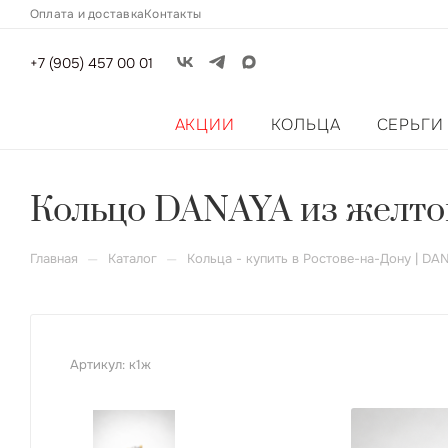
Оплата и доставка
Контакты
+7 (905) 457 00 01
АКЦИИ
КОЛЬЦА
СЕРЬГИ
Кольцо DANAYA из желтого
—
—
Главная
Каталог
Кольца - купить в Ростове-на-Дону | DA
Артикул:
к1ж