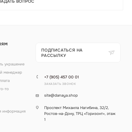
ЗАДАТЬ ВОПРОС
ЛЯМ
ПОДПИСАТЬСЯ НА
РАССЫЛКУ
ть украшение
й менеджер
+7 (905) 457 00 01
плата
ЗАКАЗАТЬ ЗВОНОК
то-то
site@danaya.shop
Проспект Михаила Нагибина, 32/2,
я информация
Ростов-на-Дону, ТРЦ «Горизонт», этаж
1