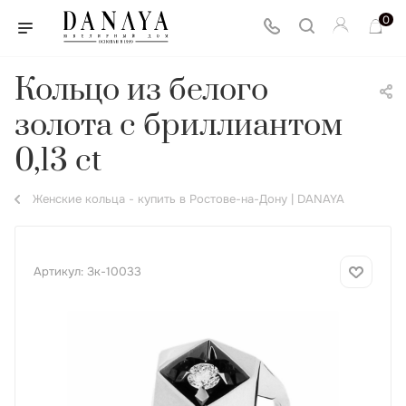
0
Кольцо из белого
золота с бриллиантом
0,13 ct
Женские кольца - купить в Ростове-на-Дону | DANAYA
Артикул:
Зк-10033