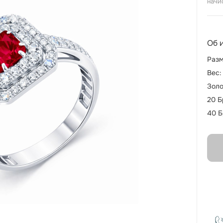
начи
Об 
Разм
Вес:
Золо
20 Б
40 Б