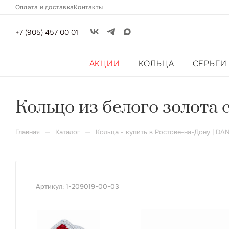
Оплата и доставка
Контакты
+7 (905) 457 00 01
АКЦИИ
КОЛЬЦА
СЕРЬГИ
Кольцо из белого золота 
—
—
Главная
Каталог
Кольца - купить в Ростове-на-Дону | DA
Артикул:
1-209019-00-03