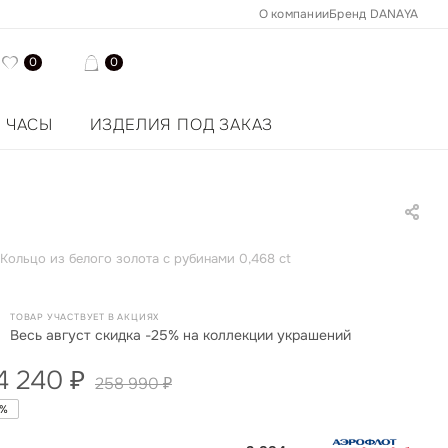
О компании
Бренд DANAYA
0
0
ЧАСЫ
ИЗДЕЛИЯ ПОД ЗАКАЗ
Кольцо из белого золота с рубинами 0,468 ct
ТОВАР УЧАСТВУЕТ В АКЦИЯХ
Весь август скидка -25% на коллекции украшений
4 240
₽
258 990
₽
%