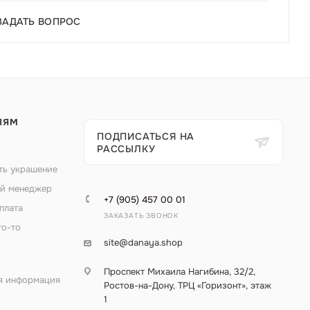
ЗАДАТЬ ВОПРОС
ЛЯМ
ПОДПИСАТЬСЯ НА
РАССЫЛКУ
ть украшение
й менеджер
+7 (905) 457 00 01
плата
ЗАКАЗАТЬ ЗВОНОК
то-то
site@danaya.shop
Проспект Михаила Нагибина, 32/2,
я информация
Ростов-на-Дону, ТРЦ «Горизонт», этаж
1