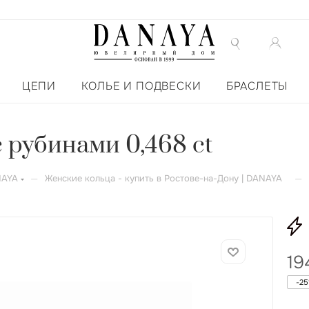
ЦЕПИ
КОЛЬЕ И ПОДВЕСКИ
БРАСЛЕТЫ
с рубинами 0,468 ct
—
—
NAYA
Женские кольца - купить в Ростове-на-Дону | DANAYA
19
-
25