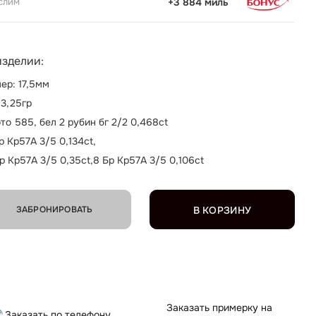
слим
+3 884 миль
изделии:
ер: 17,5мм
 3,25гр
то 585, бел 2 рубин бг 2/2 0,468ct
р Кр57А 3/5 0,134ct,
р Кр57А 3/5 0,35ct,8 Бр Кр57А 3/5 0,106ct
ЗАБРОНИРОВАТЬ
В КОРЗИНУ
Заказать примерку на
Заказать по телефону