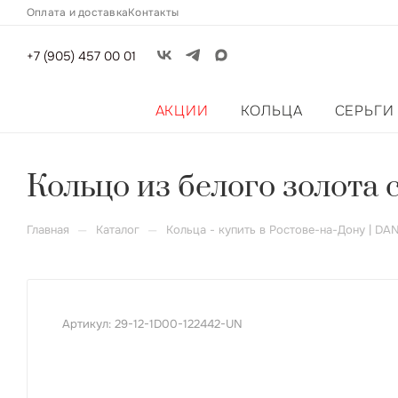
Оплата и доставка
Контакты
+7 (905) 457 00 01
АКЦИИ
КОЛЬЦА
СЕРЬГИ
Кольцо из белого золота с
—
—
Главная
Каталог
Кольца - купить в Ростове-на-Дону | DA
Артикул:
29-12-1D00-122442-UN