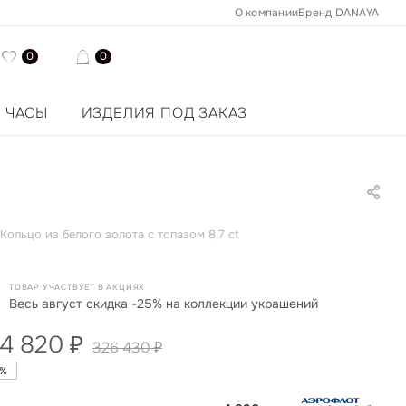
О компании
Бренд DANAYA
0
0
ЧАСЫ
ИЗДЕЛИЯ ПОД ЗАКАЗ
Кольцо из белого золота с топазом 8,7 ct
ТОВАР УЧАСТВУЕТ В АКЦИЯХ
Весь август скидка -25% на коллекции украшений
4 820
₽
326 430
₽
%