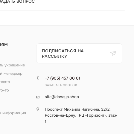
ЗАДАТЬ ВОПРОС
ЛЯМ
ПОДПИСАТЬСЯ НА
РАССЫЛКУ
ть украшение
й менеджер
+7 (905) 457 00 01
плата
ЗАКАЗАТЬ ЗВОНОК
то-то
site@danaya.shop
Проспект Михаила Нагибина, 32/2,
я информация
Ростов-на-Дону, ТРЦ «Горизонт», этаж
1