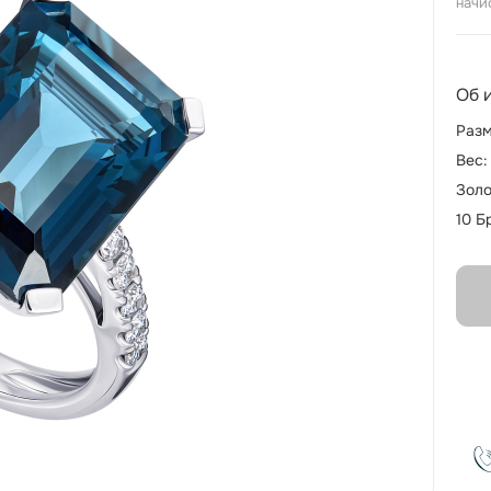
начи
Об 
Разм
Вес:
Золо
10 Б