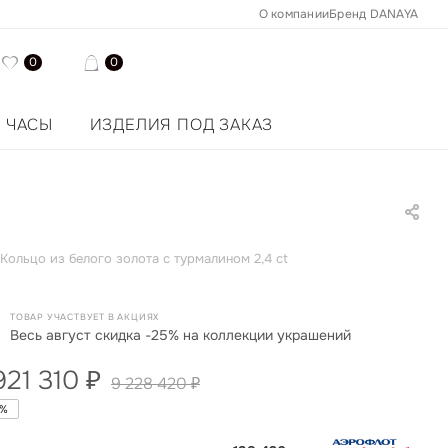
О компании
Бренд DANAYA
0
0
ЧАСЫ
ИЗДЕЛИЯ ПОД ЗАКАЗ
Кольцо из белого золота с турмалином 2,4 ct
ТОВАР УЧАСТВУЕТ В АКЦИЯХ
Весь август скидка -25% на коллекции украшений
921 310
₽
9 228 420
₽
%