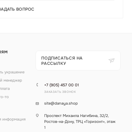
ЗАДАТЬ ВОПРОС
ЛЯМ
ПОДПИСАТЬСЯ НА
РАССЫЛКУ
ть украшение
й менеджер
+7 (905) 457 00 01
плата
ЗАКАЗАТЬ ЗВОНОК
то-то
site@danaya.shop
Проспект Михаила Нагибина, 32/2,
я информация
Ростов-на-Дону, ТРЦ «Горизонт», этаж
1