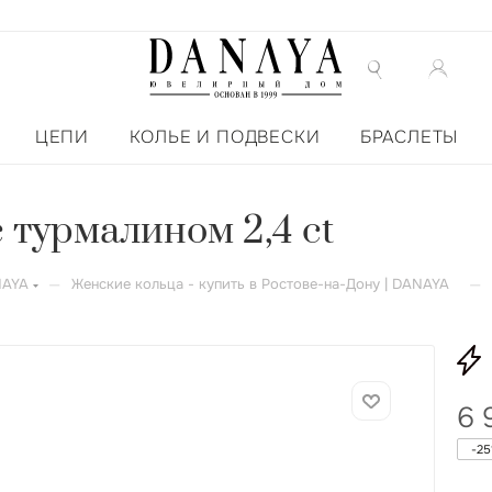
ЦЕПИ
КОЛЬЕ И ПОДВЕСКИ
БРАСЛЕТЫ
с турмалином 2,4 ct
—
—
NAYA
Женские кольца - купить в Ростове-на-Дону | DANAYA
6 
-
25