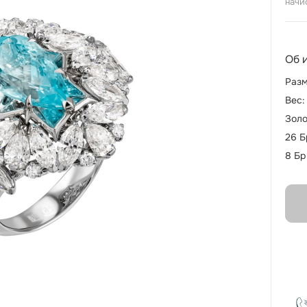
начи
Об 
Разм
Вес:
Золо
26 Б
8 Бр