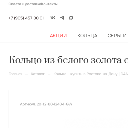
Оплата и доставка
Контакты
+7 (905) 457 00 01
АКЦИИ
КОЛЬЦА
СЕРЬГИ
Кольцо из белого золота
—
—
Главная
Каталог
Кольца - купить в Ростове-на-Дону | DA
Артикул:
29-12-8042404-GW