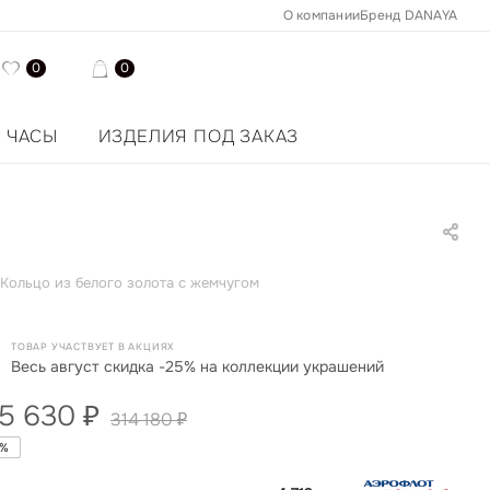
О компании
Бренд DANAYA
0
0
ЧАСЫ
ИЗДЕЛИЯ ПОД ЗАКАЗ
Кольцо из белого золота с жемчугом
ТОВАР УЧАСТВУЕТ В АКЦИЯХ
Весь август скидка -25% на коллекции украшений
5 630
₽
314 180
₽
%