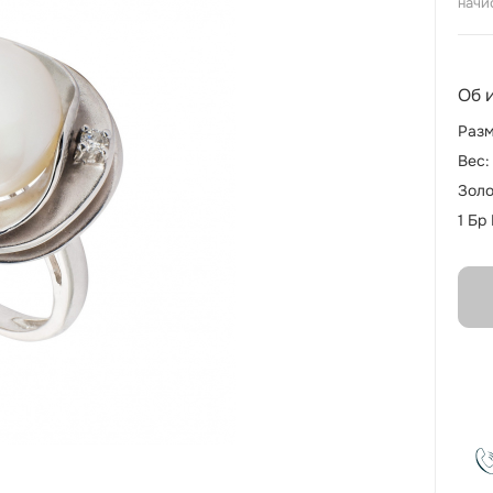
начи
Об 
Разм
Вес:
Золо
1 Бр