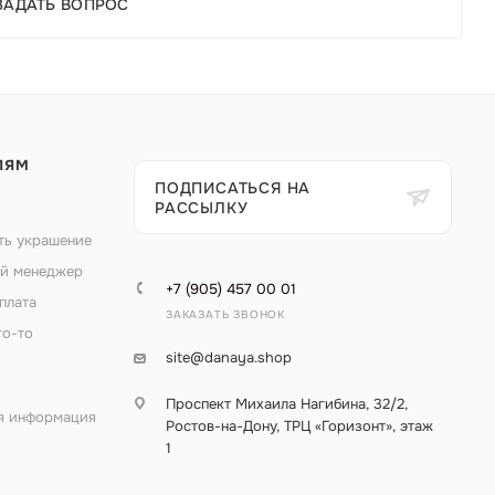
ЗАДАТЬ ВОПРОС
ЛЯМ
ПОДПИСАТЬСЯ НА
РАССЫЛКУ
ть украшение
й менеджер
+7 (905) 457 00 01
плата
ЗАКАЗАТЬ ЗВОНОК
то-то
site@danaya.shop
Проспект Михаила Нагибина, 32/2,
я информация
Ростов-на-Дону, ТРЦ «Горизонт», этаж
1