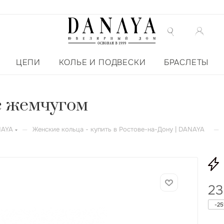
ЦЕПИ
КОЛЬЕ И ПОДВЕСКИ
БРАСЛЕТЫ
 с жемчугом
—
—
NAYA
Женские кольца - купить в Ростове-на-Дону | DANAYA
23
-
25