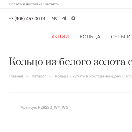
Оплата и доставка
Контакты
+7 (905) 457 00 01
АКЦИИ
КОЛЬЦА
СЕРЬГИ
Кольцо из белого золота
—
—
Главная
Каталог
Кольца - купить в Ростове-на-Дону | DA
Артикул:
R26230_WY_WG