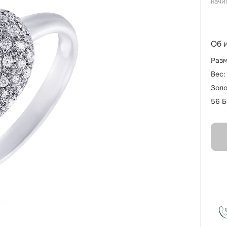
начи
Об 
Разм
Вес:
Золо
56 Б