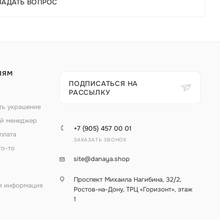
ЗАДАТЬ ВОПРОС
ЛЯМ
ПОДПИСАТЬСЯ НА
РАССЫЛКУ
ть украшение
й менеджер
+7 (905) 457 00 01
плата
ЗАКАЗАТЬ ЗВОНОК
то-то
site@danaya.shop
Проспект Михаила Нагибина, 32/2,
я информация
Ростов-на-Дону, ТРЦ «Горизонт», этаж
1