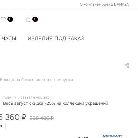
О компании
Бренд DANAYA
0
0
ЧАСЫ
ИЗДЕЛИЯ ПОД ЗАКАЗ
Кольцо из белого золота с жемчугом
ТОВАР УЧАСТВУЕТ В АКЦИЯХ
Весь август скидка -25% на коллекции украшений
6 360
₽
208 480
₽
%