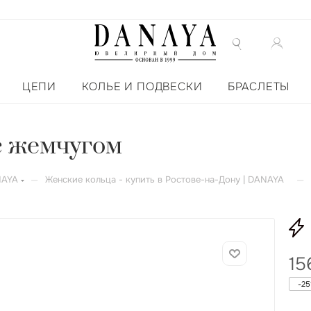
ЦЕПИ
КОЛЬЕ И ПОДВЕСКИ
БРАСЛЕТЫ
 с жемчугом
—
—
NAYA
Женские кольца - купить в Ростове-на-Дону | DANAYA
15
-
25