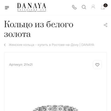
0
Кольцо из белого
золота
Женские кольца - купить в Ростове-на-Дону | DANAYA
Артикул:
211к21