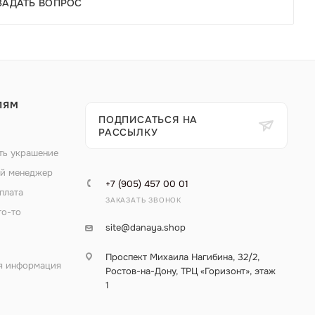
ЗАДАТЬ ВОПРОС
ЛЯМ
ПОДПИСАТЬСЯ НА
РАССЫЛКУ
ть украшение
й менеджер
+7 (905) 457 00 01
плата
ЗАКАЗАТЬ ЗВОНОК
то-то
site@danaya.shop
Проспект Михаила Нагибина, 32/2,
я информация
Ростов-на-Дону, ТРЦ «Горизонт», этаж
1