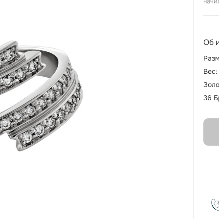
начи
Об 
Разм
Вес:
Золо
36 Б