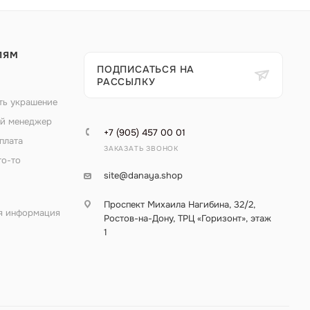
ЛЯМ
ПОДПИСАТЬСЯ НА
РАССЫЛКУ
ть украшение
й менеджер
+7 (905) 457 00 01
плата
ЗАКАЗАТЬ ЗВОНОК
то-то
site@danaya.shop
Проспект Михаила Нагибина, 32/2,
я информация
Ростов-на-Дону, ТРЦ «Горизонт», этаж
1