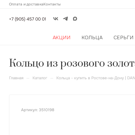
Оплата и доставка
Контакты
+7 (905) 457 00 01
АКЦИИ
КОЛЬЦА
СЕРЬГИ
Кольцо из розового золот
—
—
Главная
Каталог
Кольца - купить в Ростове-на-Дону | DA
Артикул:
3510198