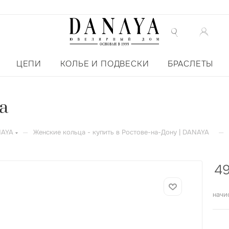
ЦЕПИ
КОЛЬЕ И ПОДВЕСКИ
БРАСЛЕТЫ
а
—
—
NAYA
Женские кольца - купить в Ростове-на-Дону | DANAYA
4
начи