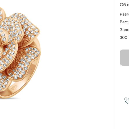
Об 
Разм
Вес:
Золо
300 