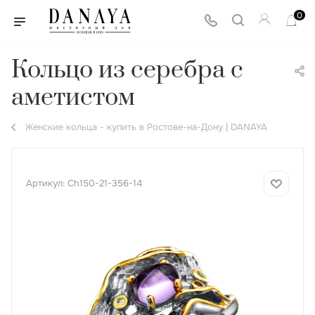
0
Кольцо из серебра с
аметистом
Женские кольца - купить в Ростове-на-Дону | DANAYA
Артикул:
Ch150-21-356-14