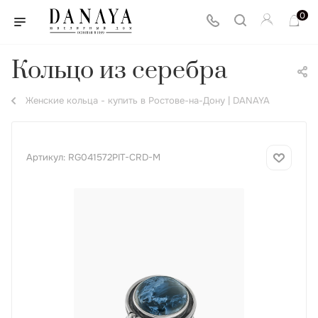
0
Кольцо из серебра
Женские кольца - купить в Ростове-на-Дону | DANAYA
Артикул:
RG041572PIT-CRD-M