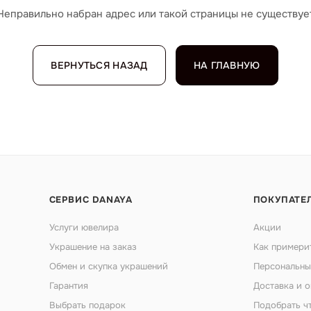
Неправильно набран адрес или такой страницы не существуе
ВЕРНУТЬСЯ НАЗАД
НА ГЛАВНУЮ
СЕРВИС DANAYA
ПОКУПАТЕ
Услуги ювелира
Акции
Украшение на заказ
Как примери
Обмен и скупка украшений
Персональны
Гарантия
Доставка и о
Выбрать подарок
Подобрать ч