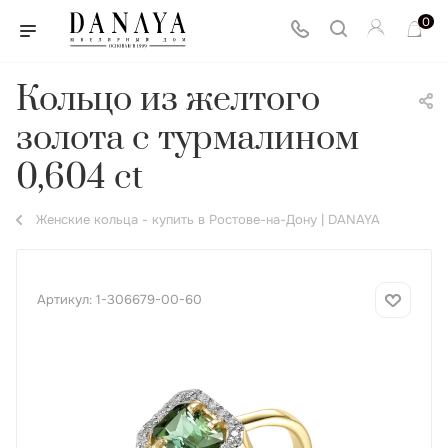
0
Кольцо из желтого
золота с турмалином
0,604 ct
Женские кольца - купить в Ростове-на-Дону | DANAYA
Артикул:
1-306679-00-60