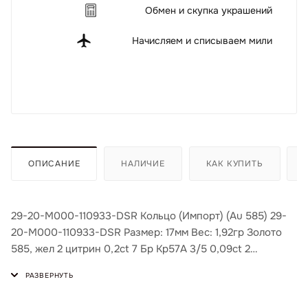
Обмен и скупка украшений
Начисляем и списываем мили
ОПИСАНИЕ
НАЛИЧИЕ
КАК КУПИТЬ
29-20-М000-110933-DSR Кольцо (Импорт) (Au 585) 29-
20-М000-110933-DSR Размер: 17мм Вес: 1,92гр Золото
585, жел 2 цитрин 0,2ct 7 Бр Кр57А 3/5 0,09ct 2
хризопраз 0,22ct 1 турмалин 0,13ct 2 топаз 0,23ct 1
гранат 0,15ct