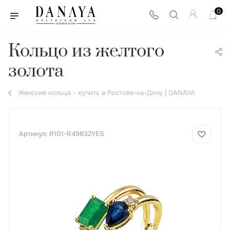
0
Кольцо из желтого
золота
Женские кольца - купить в Ростове-на-Дону | DANAYA
Артикул:
R101-R49832YES