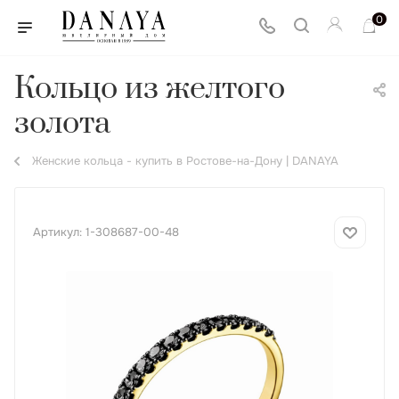
0
Кольцо из желтого
золота
Женские кольца - купить в Ростове-на-Дону | DANAYA
Артикул:
1-308687-00-48