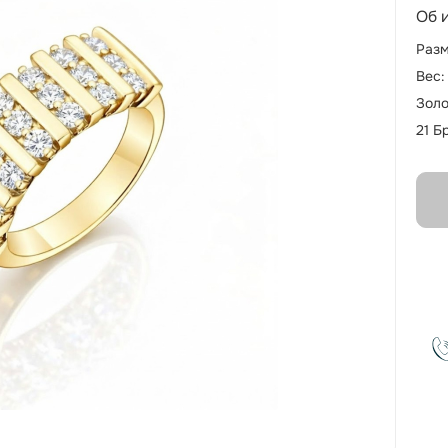
Об 
Разм
Вес:
Золо
21 Б