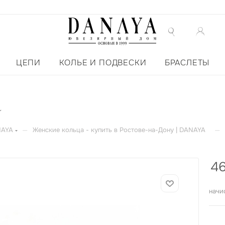
ЦЕПИ
КОЛЬЕ И ПОДВЕСКИ
БРАСЛЕТЫ
а
—
—
NAYA
Женские кольца - купить в Ростове-на-Дону | DANAYA
4
начи