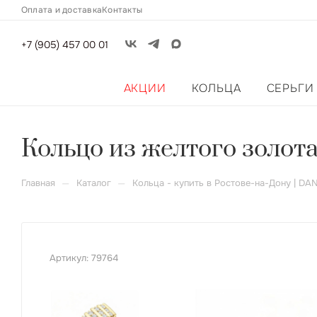
Оплата и доставка
Контакты
+7 (905) 457 00 01
АКЦИИ
КОЛЬЦА
СЕРЬГИ
Кольцо из желтого золот
—
—
Главная
Каталог
Кольца - купить в Ростове-на-Дону | DA
Артикул:
79764