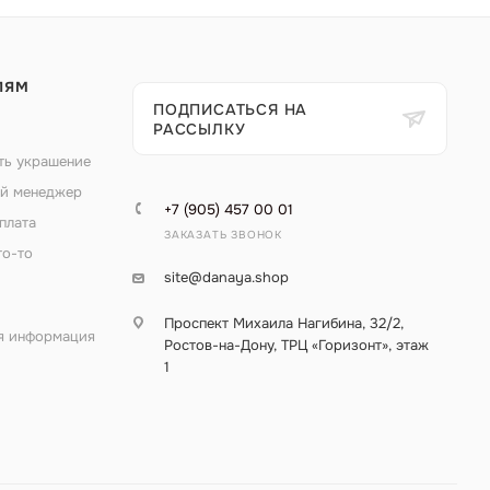
ЛЯМ
ПОДПИСАТЬСЯ НА
РАССЫЛКУ
ть украшение
й менеджер
+7 (905) 457 00 01
плата
ЗАКАЗАТЬ ЗВОНОК
то-то
site@danaya.shop
Проспект Михаила Нагибина, 32/2,
я информация
Ростов-на-Дону, ТРЦ «Горизонт», этаж
1